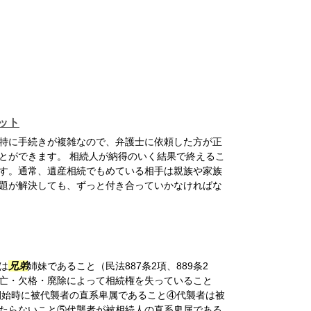
ット
特に手続きが複雑なので、弁護士に依頼した方が正
とができます。 相続人が納得のいく結果で終えるこ
す。通常、遺産相続でもめている相手は親族や家族
題が解決しても、ずっと付き合っていかなければな
は
兄弟
姉妹であること（民法887条2項、889条2
亡・欠格・廃除によって相続権を失っていること
続開始時に被代襲者の直系卑属であること④代襲者は被
たらないこと⑤代襲者が被相続人の直系卑属である