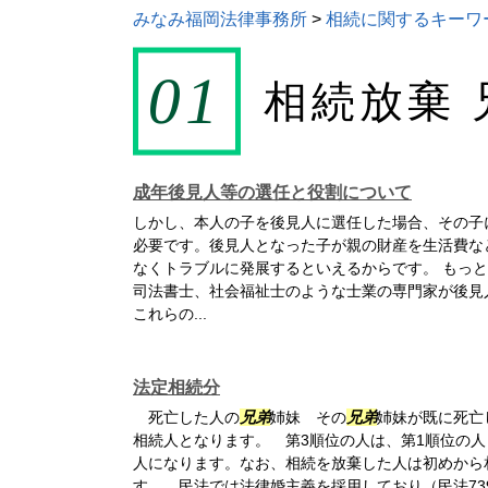
みなみ福岡法律事務所
>
相続に関するキーワ
相続放棄 
成年後見人等の選任と役割について
しかし、本人の子を後見人に選任した場合、その子
必要です。後見人となった子が親の財産を生活費な
なくトラブルに発展するといえるからです。 もっ
司法書士、社会福祉士のような士業の専門家が後見
これらの...
法定相続分
死亡した人の
兄弟
姉妹 その
兄弟
姉妹が既に死亡
相続人となります。 第3順位の人は、第1順位の人
人になります。なお、相続を放棄した人は初めから
す。 民法では法律婚主義を採用しており（民法73