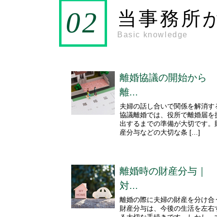
当事務所
Basic knowledge
離婚協議の開始から
離...
夫婦の話し合いで関係を解消す
協議離婚では、役所で離婚届を
出するまでの準備が大切です。
産分与などの大切な条 […]
離婚時の財産分与｜
対...
離婚の際に夫婦の財産を分け合
財産分与は、今後の生活を左右
る大切な手続きです。しかし、