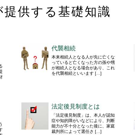
が提供する基礎知識
代襲相続
本来相続人となる人が先に亡くな
っていると亡くなった方の孫や甥
る
が相続人となる場合があり、これ
提
を代襲相続といいます […]
財
法定後見制度とは
「法定後見制度」は、本人が認知
症や知的障がいなどにより、判断
う
能力が不十分となった後に、家庭
す
裁判所によって選任さ […]
す