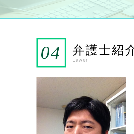
公正証書遺言 もめる
遺留分侵害額請求 時効
相続 法定相続分以上
法定相続分 計算
遺言書 効力
相続の手続き
遺留分 計算
弁護士紹
相続手続き 必要書類
相続放棄 期限
Lawer
遺留分減殺請求
相続放棄申述書
相続権
代襲相続 養子
代襲相続 トラブル
遺産分割協議書 必要書類
遺言書 検認
法定相続分 養子
代襲相続 割合
代襲相続 法定相続人