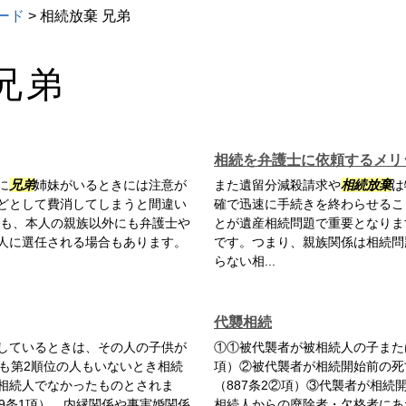
ード
>
相続放棄 兄弟
兄弟
相続を弁護士に依頼するメリ
に
兄弟
姉妹がいるときには注意が
また遺留分減殺請求や
相続放棄
は
どとして費消してしまうと間違い
確で迅速に手続きを終わらせるこ
とも、本人の親族以外にも弁護士や
とが遺産相続問題で重要となりま
人に選任される場合もあります。
です。つまり、親族関係は相続問
らない相...
代襲相続
しているときは、その人の子供が
①①被代襲者が被相続人の子また
も第2順位の人もいないとき相続
項）②被代襲者が相続開始前の死
相続人でなかったものとされま
（887条2②項）③代襲者が相
9条1項）、内縁関係や事実婚関係
相続人からの廃除者・欠格者にあ