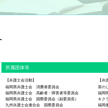
任意後見制度 デメリット
成年後見人 家族
法定後見制度 デメリット
成年後見人 登記事項証明書
法定後見制度 申し立て
成年後見人とは
法定後見制度とは
介
任意後見制度とは わかりやすく
任意後見制度とは
成年後見申立て 費用
成年後見人 複数
成年後見人 手続き
所属団体等
任意後見制度について
成年後見申立 費用
【弁護士会活動】
【弁
成年後見人 報酬
法定後見制度
福岡県弁護士会 消費者委員会
茶の
法定後見制度 わかりやすく
福岡県弁護士会 高齢者・障害者等委員会
福岡
任意後見制度 費用
福岡県弁護士会 国際委員会（副委員長）
キク
成年後見人 登記
九州弁護士会連合会 国際委員会
福岡