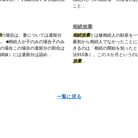
こと...
相続放棄
弟
の場合は、妻については遺留分
相続放棄
とは被相続人の財産を一
。 ■相続人が子のみの場合子のみ
最初から相続人でなかったことに
のみの場合この場合の遺留分の割合は
きるのは「相続の開始を知ったと
姉妹）には遺留分は認め...
法915条）。この３か月という
放棄
...
一覧に戻る