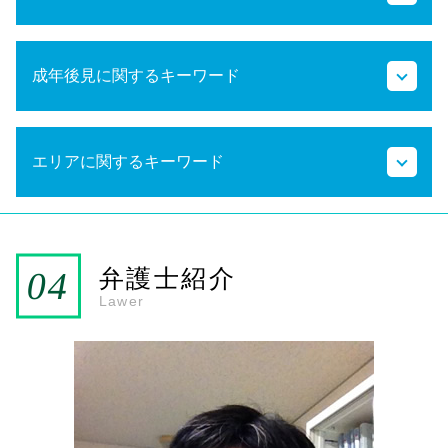
遺留分侵害額請求 時効
成年後見に関するキーワード
相続手続き 費用
相続手続き 必要書類
法定相続分 遺留分
成年後見人 報酬
相続権
エリアに関するキーワード
成年後見人 親族
相続の手続き
成年後見人 家族
代襲相続 法定相続分
成年後見申立て 費用
相続 法定相続分以上
春日市 弁護士 相続
成年後見人 登記事項証明書
遺言書 検認
雑餉隈駅 弁護士 成年後見
法定後見制度 申し立て
相続放棄 期間
JR南福岡駅 弁護士 成年後見
弁護士紹介
法定後見制度 任意後見制度
代襲相続 兄弟
JR南福岡駅 弁護士 相続
Lawer
任意後見制度とは
遺留分減殺請求 時効
大野城市 弁護士 相続
成年後見人 登記
法定相続分 兄弟
春日市 弁護士 成年後見
法定後見制度 わかりやすく
遺留分 兄弟
大野城市 弁護士 成年後見
成年後見人 複数
遺留分侵害額請求
雑餉隈駅 弁護士 相続
任意後見制度
相続放棄申述書
任意後見制度 デメリット
相続手続き 代行