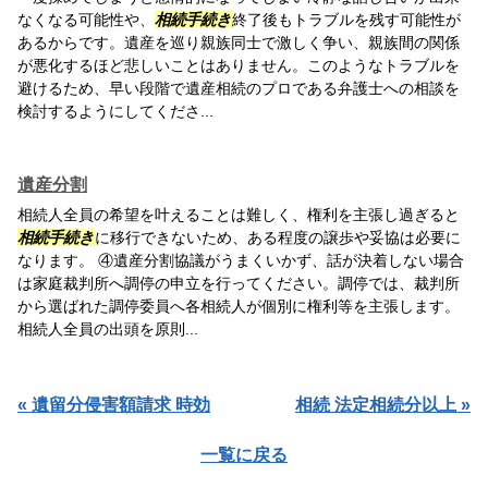
なくなる可能性や、
相続手続き
終了後もトラブルを残す可能性が
あるからです。遺産を巡り親族同士で激しく争い、親族間の関係
が悪化するほど悲しいことはありません。このようなトラブルを
避けるため、早い段階で遺産相続のプロである弁護士への相談を
検討するようにしてくださ...
遺産分割
相続人全員の希望を叶えることは難しく、権利を主張し過ぎると
相続手続き
に移行できないため、ある程度の譲歩や妥協は必要に
なります。 ④遺産分割協議がうまくいかず、話が決着しない場合
は家庭裁判所へ調停の申立を行ってください。調停では、裁判所
から選ばれた調停委員へ各相続人が個別に権利等を主張します。
相続人全員の出頭を原則...
« 遺留分侵害額請求 時効
相続 法定相続分以上 »
一覧に戻る