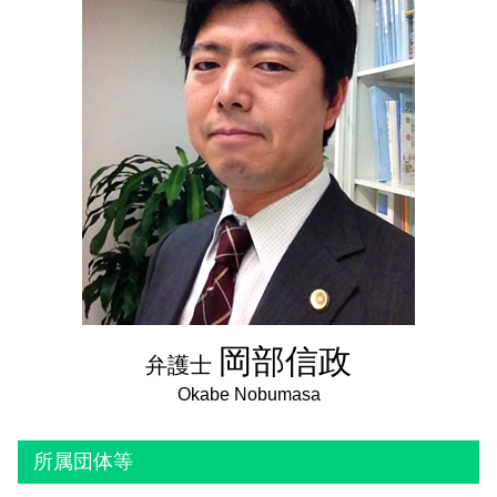
法定後見制度
代襲相続 孫
成年後見人とは
遺留分減殺請求
成年後見申立 費用
遺留分とは わかりやすく
成年後見制度
任意後見制度 費用
任意後見制度とは わかりやすく
法定後見制度 デメリット
岡部信政
弁護士
所属団体等