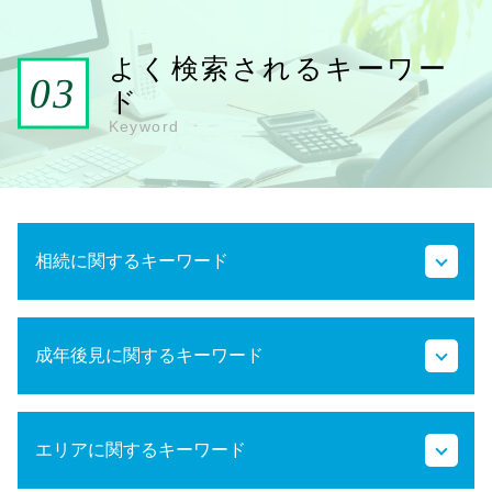
よく検索されるキーワー
ド
Keyword
相続に関するキーワード
遺留分侵害額請求 時効
成年後見に関するキーワード
遺言書 効力
公正証書遺言 もめる
代襲相続 割合
任意後見制度とは わかりやすく
相続権
エリアに関するキーワード
成年後見人 手続き
代襲相続 トラブル
成年後見人とは
相続放棄 兄弟