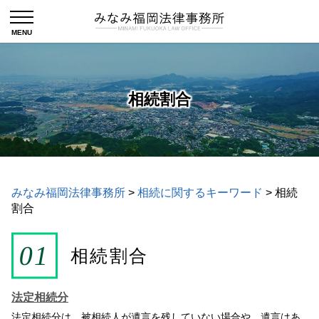
相続割合
みなみ福岡法律事務所
>
相続に関するキーワード
>
相続
割合
相続割合
法定相続分
法定相続分は、被相続人が遺言を残していない場合や、遺言はあ