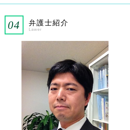
成年後見人 報酬
相続 法定相続分以上
雑餉隈駅 弁護士 相続
法定後見制度とは
相続手続き 必要書類
大野城市 弁護士 成年後見
法定後見制度 わかりやすく
遺留分侵害額請求
春日市 弁護士 成年後見
弁護士紹介
法定後見制度
法定相続分 割合
JR南福岡駅 弁護士 成年後見
Lawer
任意後見制度
遺留分とは わかりやすく
大野城市 弁護士 相続
法定後見制度 申し立て
相続放棄申述書
JR南福岡駅 弁護士 相続
成年後見制度
遺留分 計算
雑餉隈駅 弁護士 成年後見
任意後見制度とは
法定相続分 遺留分
春日市 弁護士 相続
成年後見申立 費用
代襲相続 兄弟
成年後見人 複数
代襲相続 孫
成年後見人 登記
代襲相続 法定相続人
任意後見制度について
遺留分減殺請求
任意後見制度 デメリット
相続手続き 代行
任意後見制度 費用
法定後見制度 デメリット
法定後見制度 任意後見制度
成年後見人 親族