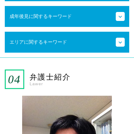
遺留分とは わかりやすく
成年後見に関するキーワード
相続放棄 必要書類
法定相続分 兄弟
遺留分 計算
法定後見制度 申し立て
代襲相続 相続放棄
エリアに関するキーワード
成年後見人 手続き
遺留分減殺請求
成年後見申立 費用
法定相続分 割合
任意後見制度 デメリット
遺言書 検認
春日市 弁護士 相続
任意後見制度とは わかりやすく
相続 法定相続分以上
JR南福岡駅 弁護士 成年後見
成年後見人 報酬
代襲相続 孫
大野城市 弁護士 相続
弁護士紹介
法定後見制度 任意後見制度
代襲相続 割合
雑餉隈駅 弁護士 成年後見
Lawer
任意後見制度とは
相続手続き
大野城市 弁護士 成年後見
成年後見人 登記事項証明書
遺留分侵害額請求 時効
春日市 弁護士 成年後見
成年後見申立て 費用
代襲相続 法定相続人
JR南福岡駅 弁護士 相続
成年後見人 親族
代襲相続 兄弟
雑餉隈駅 弁護士 相続
法定後見制度とは
遺言書 書き方
成年後見人 家族
遺留分減殺請求 時効
任意後見制度について
相続放棄申述書