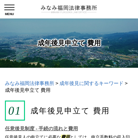
成年後見申立て 費用
みなみ福岡法律事務所
>
成年後見に関するキーワード
>
成年後見申立て 費用
成年後見申立て 費用
任意後見制度 - 手続の流れと費用
任意後見人の申立てに必要な
費用
としては、申立手数料の収入印