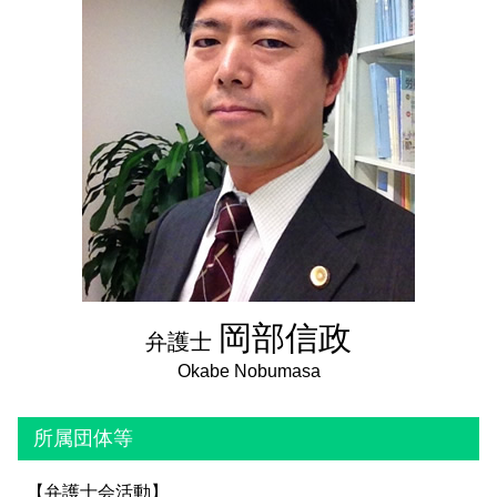
成年後見人とは
相続放棄 期間
成年後見人 登記
相続手続き 自分で
成年後見人 複数
法定後見制度
任意後見制度 費用
法定後見制度 わかりやすく
岡部信政
弁護士
所属団体等
【弁護士会活動】