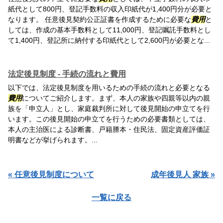
紙代として800円、登記手数料の収入印紙代が1,400円分が必要と
なります。 任意後見契約公正証書を作成するために必要な
費用
と
しては、作成の基本手数料として11,000円、登記嘱託手数料とし
て1,400円、登記所に納付する印紙代として2,600円が必要とな...
法定後見制度 - 手続の流れと費用
以下では、法定後見制度を用いるための手続の流れと必要となる
費用
についてご紹介します。まず、本人の家族や四親等以内の親
族を「申立人」とし、家庭裁判所に対して後見開始の申立てを行
います。この後見開始の申立てを行うための必要書類としては、
本人の主治医による診断書、戸籍謄本・住民法、固定資産評価証
明書などが挙げられます。...
« 任意後見制度について
成年後見人 家族 »
一覧に戻る