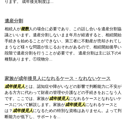
ります。 成年後見制度は...
遺産分割
相続人が
複数
人の場合に必要であり、この話し合いを遺産分割協
議といいます。遺産分割しないまま年月が経過すると、相続開始
手続きを始めることができない、第三者に不動産が売却されてし
まうなど様々な問題が生じるおそれがあるので、相続開始後早い
段階で遺産分割を行うことが必要です。 遺産分割は主に以下の4
種類あります。①現物分...
家族が成年後見人になれるケース・なれないケース
成年後見人
とは、認知症や障がいなどの影響で判断能力に不安が
ある方方に代わって財産の管理や介護などの手続きをおこなう人
です。ここでは、家族が
成年後見人
になれるケースとなれないケ
ースについて解説します。家族が
成年後見人
になれるケースと
は？
成年後見人
になるための特別な資格はありません。よって判
断能力が低下し、サポートを...