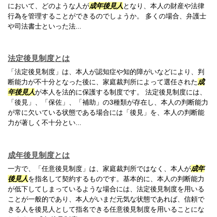
において、どのような人が
成年後見人
となり、本人の財産や法律
行為を管理することができるのでしょうか。 多くの場合、弁護士
や司法書士といった法...
法定後見制度とは
「法定後見制度」は、本人が認知症や知的障がいなどにより、判
断能力が不十分となった後に、家庭裁判所によって選任された
成
年後見人
が本人を法的に保護する制度です。 法定後見制度には、
「後見」、「保佐」、「補助」の3種類が存在し、本人の判断能力
が常に欠いている状態である場合には「後見」を、本人の判断能
力が著しく不十分とい...
成年後見制度とは
一方で、「任意後見制度」は、家庭裁判所ではなく、本人が
成年
後見人
を指名して契約するものです。基本的に、本人の判断能力
が低下してしまっているような場合には、法定後見制度を用いる
ことが一般的であり、本人がいまだ元気な状態であれば、信頼で
きる人を後見人として指名できる任意後見制度を用いることにな