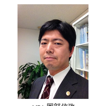
成年後見人 登記
代襲相続 法定相続分
春日市 弁護士 相続
成年後見人 報酬
公正証書遺言 もめる
大野城市 弁護士 相続
任意後見制度 デメリット
相続手続き 代行
雑餉隈駅 弁護士 成年後見
成年後見人 親族
遺留分侵害額請求
成年後見人とは
相続放棄 兄弟
成年後見人 手続き
代襲相続 兄弟
成年後見申立て 費用
遺留分減殺請求
法定後見制度 わかりやすく
法定相続分 兄弟
成年後見人 複数
法定後見制度 申し立て
法定後見制度とは
任意後見制度 費用