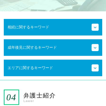
相続に関するキーワード
代襲相続 孫
成年後見に関するキーワード
相続の手続き
相続放棄 期間
相続割合
法定後見制度 任意後見制度
相続 法定相続分以上
エリアに関するキーワード
任意後見制度とは わかりやすく
遺言書 効力
任意後見制度について
相続放棄 期限
任意後見制度とは
相続手続き 必要書類
JR南福岡駅 弁護士 成年後見
成年後見人 家族
法定相続分 割合
大野城市 弁護士 成年後見
法定後見制度
代襲相続 相続放棄
春日市 弁護士 成年後見
弁護士紹介
成年後見申立 費用
遺言書 検認
雑餉隈駅 弁護士 相続
Lawer
任意後見制度
相続放棄 必要書類
JR南福岡駅 弁護士 相続