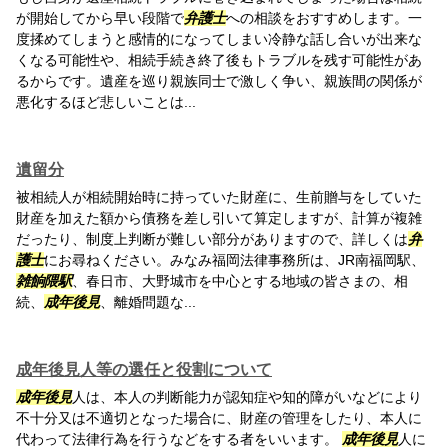
が開始してから早い段階で
弁護士
への相談をおすすめします。一
度揉めてしまうと感情的になってしまい冷静な話し合いが出来な
くなる可能性や、相続手続き終了後もトラブルを残す可能性があ
るからです。遺産を巡り親族同士で激しく争い、親族間の関係が
悪化するほど悲しいことは...
遺留分
被相続人が相続開始時に持っていた財産に、生前贈与をしていた
財産を加えた額から債務を差し引いて算定しますが、計算が複雑
だったり、制度上判断が難しい部分がありますので、詳しくは
弁
護士
にお尋ねください。みなみ福岡法律事務所は、JR南福岡駅、
雑餉隈駅
、春日市、大野城市を中心とする地域の皆さまの、相
続、
成年後見
、離婚問題な...
成年後見人等の選任と役割について
成年後見
人は、本人の判断能力が認知症や知的障がいなどにより
不十分又は不適切となった場合に、財産の管理をしたり、本人に
代わって法律行為を行うなどをする者をいいます。
成年後見
人に