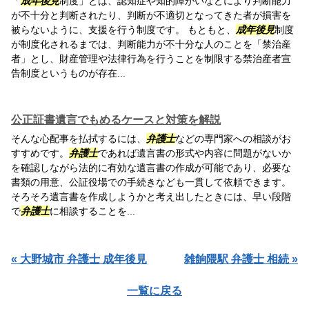
「
成年後見
制度」とは、認知症や知的障がいなどにより判断能力
が不十分と判断されたり、判断が不適切となってきた者が損害を
被らないように、支援を行う制度です。 もともと、
成年後見
制度
が制度化されるまでは、判断能力が不十分な人のことを「禁治産
者」とし、財産管理や法律行為を行うことを制限する禁治産者宣
告制度というものが存在...
公正証書遺言でもめるケースと対策を解説
そんな心配事を払拭するには、
弁護士
などの専門家への相談がお
すすめです。
弁護士
であれば遺言書の形式や内容に問題がないか
を確認しながら法的に有効な遺言書の作成が可能であり、必要な
書類の用意、公証役場での手続きなども一貫して依頼できます。
そろそろ遺言書を作成しようかと考え出したときには、早い段階
で
弁護士
に相談することを...
« 大野城市 弁護士 成年後見
雑餉隈駅 弁護士 相続 »
一覧に戻る