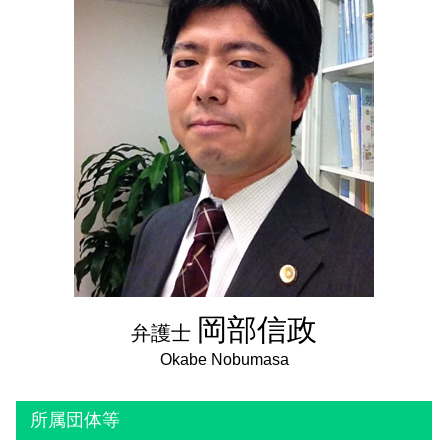
成年後見人 親族
遺留分とは わかりやすく
成年後見人 登記
相続放棄 期間
法定後見制度 デメリット
相続手続き
法定後見制度
任意後見制度
任意後見制度 費用
成年後見人 報酬
岡部信政
弁護士
所属団体等