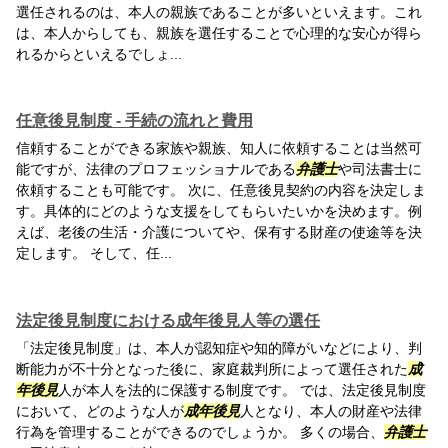
選任されるのは、本人の親族であることが多いといえます。これ
は、本人からしても、親族を選任することで心理的な安心が得ら
れるからといえるでしょ...
任意後見制度 - 手続の流れと費用
信頼することができる家族や親族、知人に依頼することは当然可
能ですが、法律のプロフェッショナルである
弁護士
や司法書士に
依頼することも可能です。 次に、任意後見契約の内容を決定しま
す。具体的にどのような支援をしてもらいたいかを決めます。例
えば、老後の生活・介護についてや、保有する財産の使途等を決
定します。 そして、任...
法定後見制度における成年後見人等の選任
「法定後見制度」は、本人が認知症や知的障がいなどにより、判
断能力が不十分となった後に、家庭裁判所によって選任された
成
年後見
人が本人を法的に保護する制度です。 では、法定後見制度
において、どのような人が
成年後見
人となり、本人の財産や法律
行為を管理することができるのでしょうか。 多くの場合、
弁護士