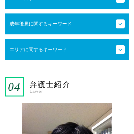
公正証書遺言 もめる
成年後見に関するキーワード
公正証書 遺言費用
法定相続分 養子
代襲相続 養子
法定後見制度 任意後見制度
代襲相続 トラブル
エリアに関するキーワード
法定後見制度とは
相続権
任意後見制度 デメリット
代襲相続 法定相続分
法定後見制度 わかりやすく
法定相続分 遺留分
雑餉隈駅 弁護士 相続
法定後見制度 申し立て
代襲相続 割合
JR南福岡駅 弁護士 成年後見
成年後見申立 費用
遺留分減殺請求
雑餉隈駅 弁護士 成年後見
弁護士紹介
成年後見人 家族
相続の手続き
JR南福岡駅 弁護士 相続
Lawer
任意後見制度とは
法定相続分 兄弟
春日市 弁護士 相続
成年後見人 手続き
相続手続き 自分で
大野城市 弁護士 成年後見
任意後見制度について
相続割合
春日市 弁護士 成年後見
成年後見人 複数
遺留分 兄弟
大野城市 弁護士 相続
成年後見申立て 費用
法定相続分 計算
成年後見人とは
相続手続き 費用