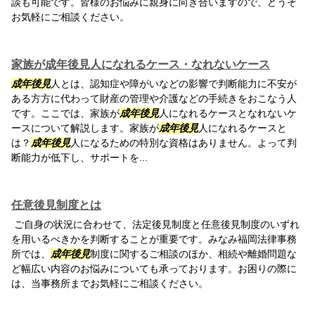
談も可能です。皆様のお悩みに親身に向き合いますので、どうぞ
お気軽にご相談ください。
家族が成年後見人になれるケース・なれないケース
成年後見
人とは、認知症や障がいなどの影響で判断能力に不安が
ある方方に代わって財産の管理や介護などの手続きをおこなう人
です。ここでは、家族が
成年後見
人になれるケースとなれないケ
ースについて解説します。家族が
成年後見
人になれるケースと
は？
成年後見
人になるための特別な資格はありません。よって判
断能力が低下し、サポートを...
任意後見制度とは
ご自身の状況に合わせて、法定後見制度と任意後見制度のいずれ
を用いるべきかを判断することが重要です。みなみ福岡法律事務
所では、
成年後見
制度に関するご相談のほか、相続や離婚問題な
ど幅広い内容のお悩みについても承っております。お困りの際に
は、当事務所までお気軽にご相談ください。